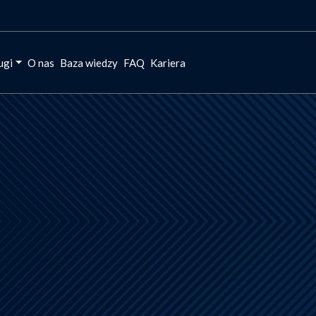
ugi
O nas
Baza wiedzy
FAQ
Kariera