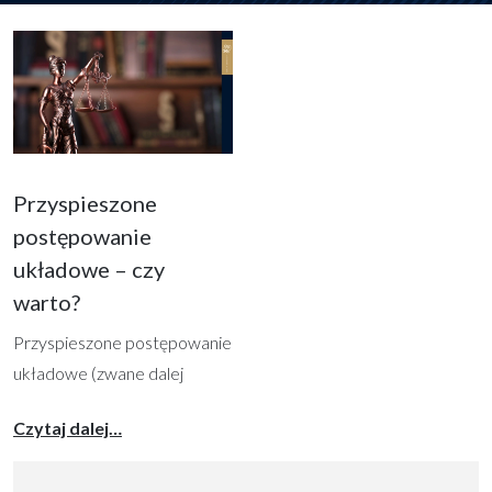
Przyspieszone
postępowanie
układowe – czy
warto?
Przyspieszone postępowanie
układowe (zwane dalej
„PPU”) to obecnie jedna z
from Przyspieszone postępowanie układowe 
Czytaj dalej…
najpopularniejszych form
restrukturyzacji