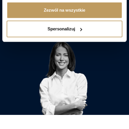
Zezwól na wszystkie
Porozmawiaj z doradcą
Spersonalizuj