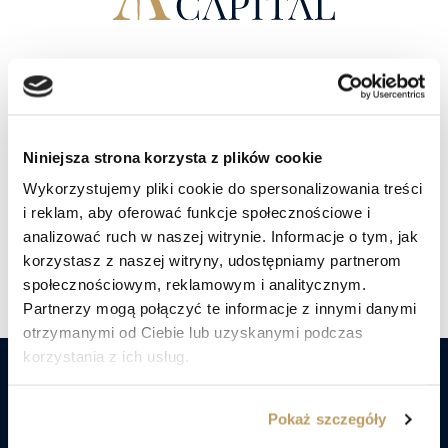
najważniejsze aspekty […]
W trosce o dobro
Twojego kapitału.
Niniejsza strona korzysta z plików cookie
Porozmawiaj z doradcą
Wykorzystujemy pliki cookie do spersonalizowania treści
i reklam, aby oferować funkcje społecznościowe i
analizować ruch w naszej witrynie. Informacje o tym, jak
Znajdź nas social mediach
korzystasz z naszej witryny, udostępniamy partnerom
społecznościowym, reklamowym i analitycznym.
Partnerzy mogą połączyć te informacje z innymi danymi
otrzymanymi od Ciebie lub uzyskanymi podczas
korzystania z ich usług.
Nie czekaj! Już dziś porozmawiaj
Pokaż szczegóły
z ekspertami Lex Capital