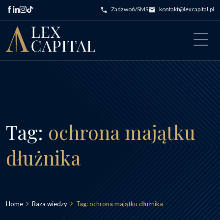
Przejdź do treści
Zadzwoń/SMS
kontakt@lexcapital.pl
Main Navigation
Tag:
ochrona majątku
dłużnika
Home
Baza wiedzy
Tag:
ochrona majątku dłużnika