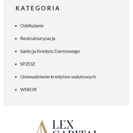
przedsiębiorstw w Polsce,
KATEGORIA
charakteryzująca się
skuteczną ochroną firm
Oddłużanie
przed upadłością i
umożliwiająca dłużnikowi
Restrukturyzacja
zawarcie układu z
wierzycielami szybciej niż
Sankcja Kredytu Darmowego
inne procedury
SPZOZ
restrukturyzacyjne.
Przyspieszone postępowanie
Unieważnienie kredytów walutowych
układowe pozwala na
WIBOR
sprawne wdrożenie zmian,
zachowanie ciągłości
działalności i ochronę
majątku przedsiębiorstwa.
Artykuł ten przedstawia