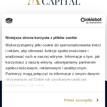
W trosce o dobro
Twojego kapitału.
Niniejsza strona korzysta z plików cookie
Porozmawiaj z doradcą
Wykorzystujemy pliki cookie do spersonalizowania treści
i reklam, aby oferować funkcje społecznościowe i
analizować ruch w naszej witrynie. Informacje o tym, jak
Znajdź nas social mediach
korzystasz z naszej witryny, udostępniamy partnerom
społecznościowym, reklamowym i analitycznym.
Partnerzy mogą połączyć te informacje z innymi danymi
otrzymanymi od Ciebie lub uzyskanymi podczas
korzystania z ich usług.
Nie czekaj! Już dziś porozmawiaj
Pokaż szczegóły
z ekspertami Lex Capital