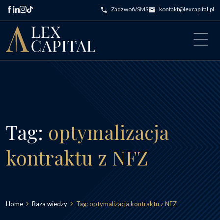
Przejdź do treści
Zadzwoń/SMS
kontakt@lexcapital.pl
Main Navigation
Tag:
optymalizacja
kontraktu z NFZ
Home
Baza wiedzy
Tag:
optymalizacja kontraktu z NFZ