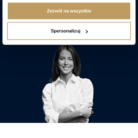
Zezwól na wszystkie
Porozmawiaj z doradcą
Spersonalizuj