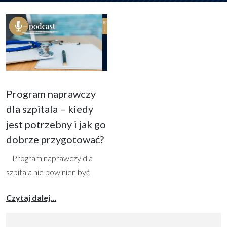
Program naprawczy
dla szpitala – kiedy
jest potrzebny i jak go
dobrze przygotować?
Program naprawczy dla
szpitala nie powinien być
traktowany wyłącznie jako
from Program naprawczy dla szpitala – kiedy
Czytaj dalej…
formalny dokument
przygotowywany „do