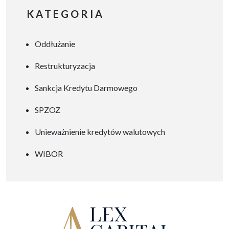
szuflady” albo na potrzeby
KATEGORIA
organu tworzącego. Dobrze
opracowany program
Oddłużanie
naprawczy może stać się
realnym planem
Restrukturyzacja
wyprowadzenia placówki z
problemów finansowych,
Sankcja Kredytu Darmowego
organizacyjnych i
SPZOZ
operacyjnych. W praktyce
wiele szpitali, zwłaszcza
Unieważnienie kredytów walutowych
SPZOZ-ów i szpitali
WIBOR
powiatowych, mierzy się dziś
z podobnymi problemami:
rosnącymi […]