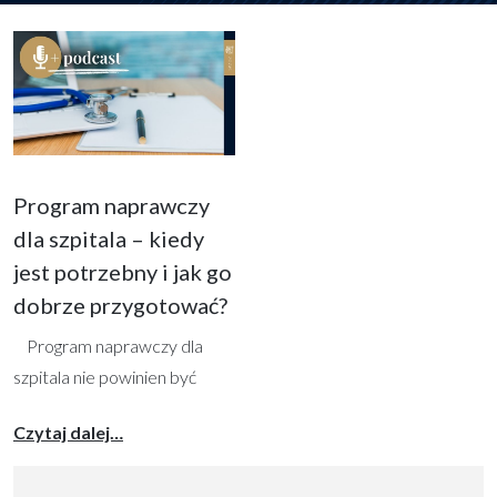
Program naprawczy
dla szpitala – kiedy
jest potrzebny i jak go
dobrze przygotować?
Program naprawczy dla
szpitala nie powinien być
traktowany wyłącznie jako
from Program naprawczy dla szpitala – kiedy
Czytaj dalej…
formalny dokument
przygotowywany „do