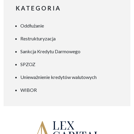
szuflady” albo na potrzeby
KATEGORIA
organu tworzącego. Dobrze
opracowany program
Oddłużanie
naprawczy może stać się
realnym planem
Restrukturyzacja
wyprowadzenia placówki z
problemów finansowych,
Sankcja Kredytu Darmowego
organizacyjnych i
SPZOZ
operacyjnych. W praktyce
wiele szpitali, zwłaszcza
Unieważnienie kredytów walutowych
SPZOZ-ów i szpitali
WIBOR
powiatowych, mierzy się dziś
z podobnymi problemami:
rosnącymi […]