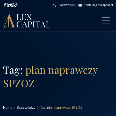
Przejdź do treści
Zadzwoń/SMS
kontakt@lexcapital.pl
Main Navigation
Tag:
plan naprawczy
SPZOZ
Home
Baza wiedzy
Tag:
plan naprawczy SPZOZ