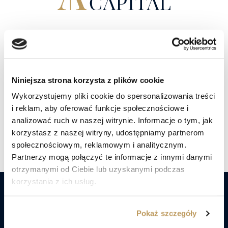
W trosce o dobro
Twojego kapitału.
Niniejsza strona korzysta z plików cookie
Porozmawiaj z doradcą
Wykorzystujemy pliki cookie do spersonalizowania treści
i reklam, aby oferować funkcje społecznościowe i
analizować ruch w naszej witrynie. Informacje o tym, jak
Znajdź nas social mediach
korzystasz z naszej witryny, udostępniamy partnerom
społecznościowym, reklamowym i analitycznym.
Partnerzy mogą połączyć te informacje z innymi danymi
otrzymanymi od Ciebie lub uzyskanymi podczas
korzystania z ich usług.
Nie czekaj! Już dziś porozmawiaj
Pokaż szczegóły
z ekspertami Lex Capital