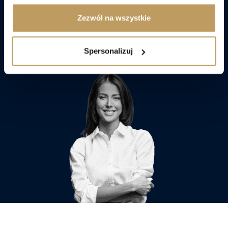
Zezwól na wszystkie
Porozmawiaj z doradcą
Spersonalizuj