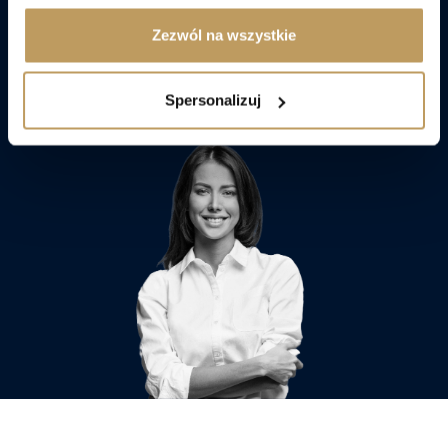
Zezwól na wszystkie
Porozmawiaj z doradcą
Spersonalizuj