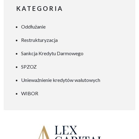
potrzeba zmian jest
KATEGORIA
oczywista, wielu dyrektorów
wciąż obawia się, że
Oddłużanie
restrukturyzacja doprowadzi
do pogorszenia opieki
Restrukturyzacja
szpitalnej, zwolnień
personelu czy utraty zaufania
Sankcja Kredytu Darmowego
społecznego. Tymczasem
SPZOZ
dobrze zaplanowany
program restrukturyzacji
Unieważnienie kredytów walutowych
może stać się realną szansą –
WIBOR
z korzyścią nie tylko dla
organów zarządzających, ale
przede […]