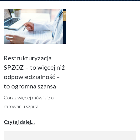
Restrukturyzacja
SPZOZ – to więcej niż
odpowiedzialność –
to ogromna szansa
Coraz więcej mówi się o
ratowaniu szpitali
powiatowych, przede
from Restrukturyzacja SPZOZ – to więcej niż
Czytaj dalej…
wszystkim poprzez
restrukturyzację. Choć