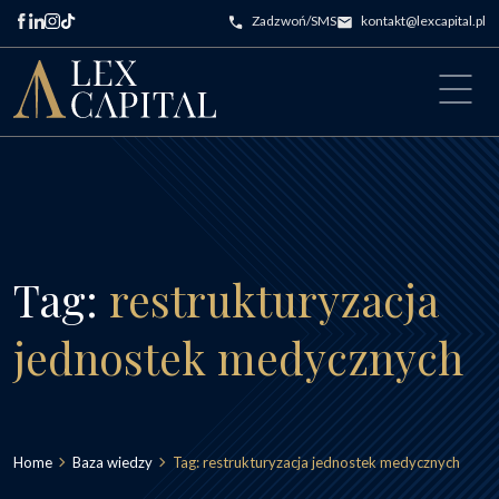
Przejdź do treści
Zadzwoń/SMS
kontakt@lexcapital.pl
Main Navigation
Tag:
restrukturyzacja
jednostek medycznych
Home
Baza wiedzy
Tag:
restrukturyzacja jednostek medycznych