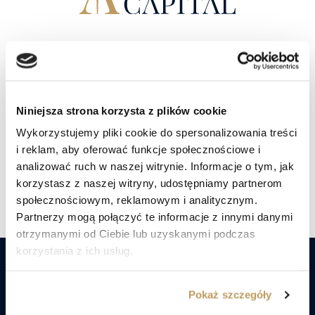
W trosce o dobro
Twojego kapitału.
Niniejsza strona korzysta z plików cookie
Porozmawiaj z doradcą
Wykorzystujemy pliki cookie do spersonalizowania treści
i reklam, aby oferować funkcje społecznościowe i
analizować ruch w naszej witrynie. Informacje o tym, jak
Znajdź nas social mediach
korzystasz z naszej witryny, udostępniamy partnerom
społecznościowym, reklamowym i analitycznym.
Partnerzy mogą połączyć te informacje z innymi danymi
otrzymanymi od Ciebie lub uzyskanymi podczas
korzystania z ich usług.
Nie czekaj! Już dziś porozmawiaj
Pokaż szczegóły
z ekspertami Lex Capital