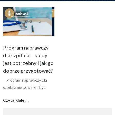
Program naprawczy
dla szpitala – kiedy
jest potrzebny i jak go
dobrze przygotować?
Program naprawczy dla
szpitala nie powinien być
traktowany wyłącznie jako
from Program naprawczy dla szpitala – kiedy
Czytaj dalej…
formalny dokument
przygotowywany „do