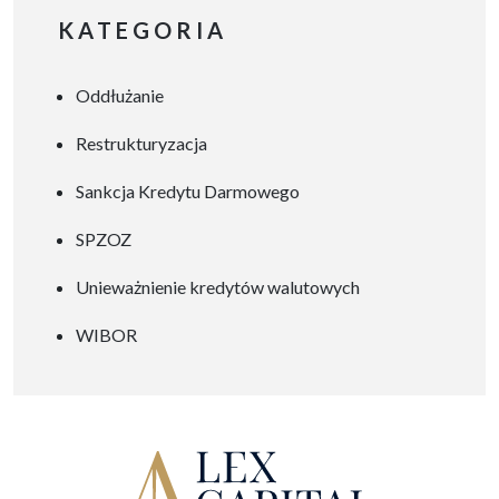
szuflady” albo na potrzeby
KATEGORIA
organu tworzącego. Dobrze
opracowany program
Oddłużanie
naprawczy może stać się
realnym planem
Restrukturyzacja
wyprowadzenia placówki z
problemów finansowych,
Sankcja Kredytu Darmowego
organizacyjnych i
SPZOZ
operacyjnych. W praktyce
wiele szpitali, zwłaszcza
Unieważnienie kredytów walutowych
SPZOZ-ów i szpitali
WIBOR
powiatowych, mierzy się dziś
z podobnymi problemami:
rosnącymi […]