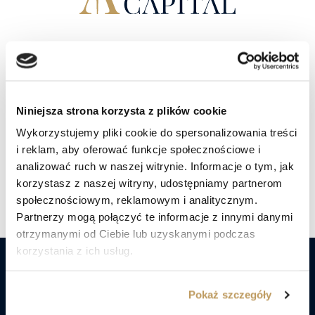
W trosce o dobro
Twojego kapitału.
Niniejsza strona korzysta z plików cookie
Porozmawiaj z doradcą
Wykorzystujemy pliki cookie do spersonalizowania treści
i reklam, aby oferować funkcje społecznościowe i
analizować ruch w naszej witrynie. Informacje o tym, jak
Znajdź nas social mediach
korzystasz z naszej witryny, udostępniamy partnerom
społecznościowym, reklamowym i analitycznym.
Partnerzy mogą połączyć te informacje z innymi danymi
otrzymanymi od Ciebie lub uzyskanymi podczas
korzystania z ich usług.
Nie czekaj! Już dziś porozmawiaj
Pokaż szczegóły
z ekspertami Lex Capital