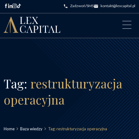
Przejdź do treści
Zadzwoń/SMS
kontakt@lexcapital.pl
Main Navigation
Tag:
restrukturyzacja
operacyjna
Home
Baza wiedzy
Tag:
restrukturyzacja operacyjna