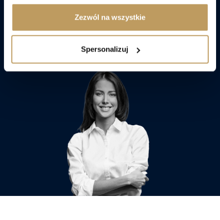
Zezwól na wszystkie
Porozmawiaj z doradcą
Spersonalizuj