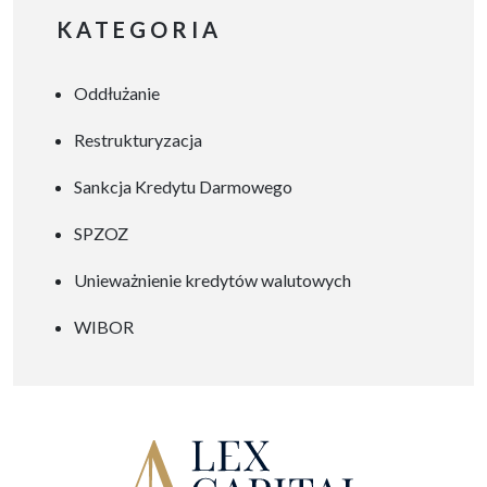
potrzeba zmian jest
KATEGORIA
oczywista, wielu dyrektorów
wciąż obawia się, że
Oddłużanie
restrukturyzacja doprowadzi
do pogorszenia opieki
Restrukturyzacja
szpitalnej, zwolnień
personelu czy utraty zaufania
Sankcja Kredytu Darmowego
społecznego. Tymczasem
SPZOZ
dobrze zaplanowany
program restrukturyzacji
Unieważnienie kredytów walutowych
może stać się realną szansą –
WIBOR
z korzyścią nie tylko dla
organów zarządzających, ale
przede […]