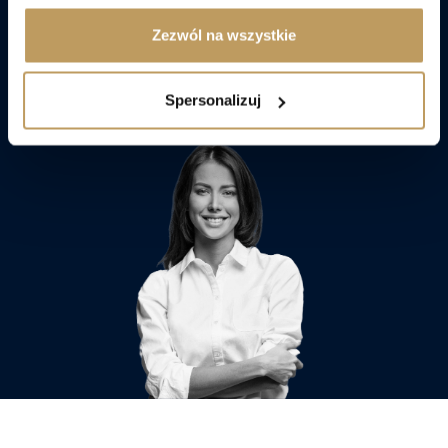
Zezwól na wszystkie
Porozmawiaj z doradcą
Spersonalizuj