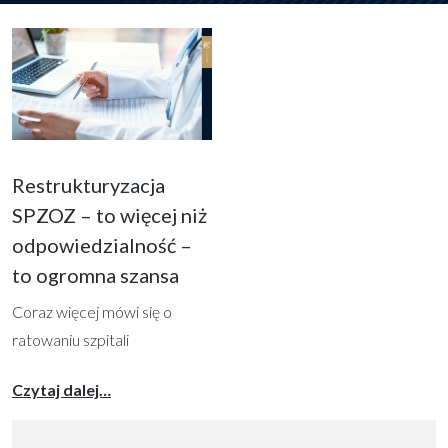
Restrukturyzacja
SPZOZ – to więcej niż
odpowiedzialność –
to ogromna szansa
Coraz więcej mówi się o
ratowaniu szpitali
powiatowych, przede
from Restrukturyzacja SPZOZ – to więcej niż
Czytaj dalej…
wszystkim poprzez
restrukturyzację. Choć