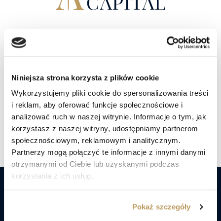
W trosce o dobro
Twojego kapitału.
Niniejsza strona korzysta z plików cookie
Porozmawiaj z doradcą
Wykorzystujemy pliki cookie do spersonalizowania treści
i reklam, aby oferować funkcje społecznościowe i
analizować ruch w naszej witrynie. Informacje o tym, jak
Znajdź nas social mediach
korzystasz z naszej witryny, udostępniamy partnerom
społecznościowym, reklamowym i analitycznym.
Partnerzy mogą połączyć te informacje z innymi danymi
otrzymanymi od Ciebie lub uzyskanymi podczas
korzystania z ich usług.
Nie czekaj! Już dziś porozmawiaj
Pokaż szczegóły
z ekspertami Lex Capital