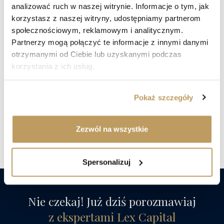
analizować ruch w naszej witrynie. Informacje o tym, jak
korzystasz z naszej witryny, udostępniamy partnerom
społecznościowym, reklamowym i analitycznym.
W trosce o dobro
Partnerzy mogą połączyć te informacje z innymi danymi
Twojego kapitału.
otrzymanymi od Ciebie lub uzyskanymi podczas
korzystania z ich usług.
Porozmawiaj z doradcą
Pokaż szczegóły
Znajdź nas social mediach
Zezwól na wszystkie
Spersonalizuj
Nie czekaj! Już dziś porozmawiaj
z ekspertami Lex Capital