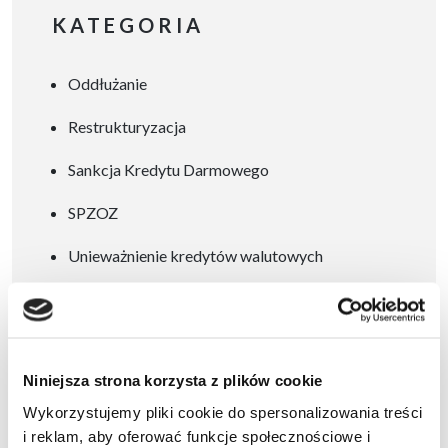
potrzeba zmian jest
wykonywania […]
KATEGORIA
oczywista, wielu dyrektorów
wciąż obawia się, że
Oddłużanie
restrukturyzacja doprowadzi
do pogorszenia opieki
Restrukturyzacja
szpitalnej, zwolnień
personelu czy utraty zaufania
Sankcja Kredytu Darmowego
społecznego. Tymczasem
SPZOZ
dobrze zaplanowany
program restrukturyzacji
Unieważnienie kredytów walutowych
może stać się realną szansą –
WIBOR
z korzyścią nie tylko dla
organów zarządzających, ale
przede […]
Niniejsza strona korzysta z plików cookie
Wykorzystujemy pliki cookie do spersonalizowania treści
i reklam, aby oferować funkcje społecznościowe i