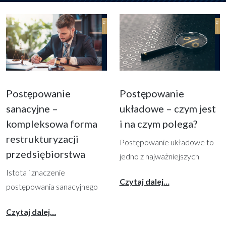
Postępowanie
Postępowanie
sanacyjne –
układowe – czym jest
kompleksowa forma
i na czym polega?
restrukturyzacji
Postępowanie układowe to
przedsiębiorstwa
jedno z najważniejszych
narzędzi, jakie oferuje prawo
Istota i znaczenie
from Postępowa
Czytaj dalej…
restrukturyzacyjne,
postępowania sanacyjnego
umożliwiając
Postępowanie sanacyjne to
from Postępowanie sanacyjne – kompleksowa
Czytaj dalej…
przedsiębiorcom uniknięcie
jedna z najbardziej