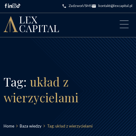
Przejdź do treści
Zadzwoń/SMS
kontakt@lexcapital.pl
Main Navigation
Tag:
układ z
wierzycielami
Home
Baza wiedzy
Tag:
układ z wierzycielami