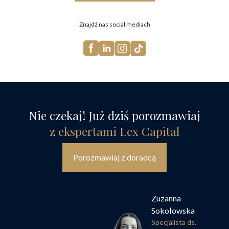
Znajdź nas social mediach
Nie czekaj! Już dziś porozmawiaj
z ekspertami Lex Capital
Porozmawiaj z doradcą
Zuzanna
Sokołowska
Specjalista ds.