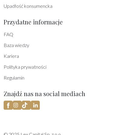
Upadłość konsumencka
Przydatne informacje
FAQ
Baza wiedzy
Kariera
Polityka prywatności
Regulamin
Znajdź nas na social mediach
Facebook
Instagram
TikTok
LinkedIn
© 2025 Lex Capital Sp. z o.o.