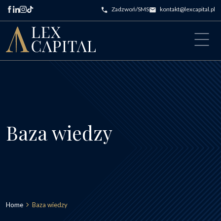
Przejdź do treści
Zadzwoń/SMS
kontakt@lexcapital.pl
Main Navigation
Baza wiedzy
Home
Baza wiedzy