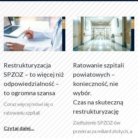
Restrukturyzacja
Ratowanie szpitali
SPZOZ – to więcej niż
powiatowych –
odpowiedzialność –
konieczność, nie
to ogromna szansa
wybór.
Czas na skuteczną
Coraz więcej mówi się o
restrukturyzację
ratowaniu szpitali
powiatowych, przede
Zadłużenie SPZOZ-ów
from Restrukturyzacja SPZOZ – to więcej niż
Czytaj dalej…
wszystkim poprzez
przekracza miliard złotych, a